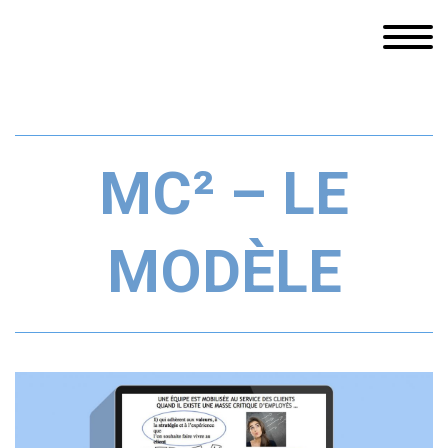
MC² – LE
MODÈLE