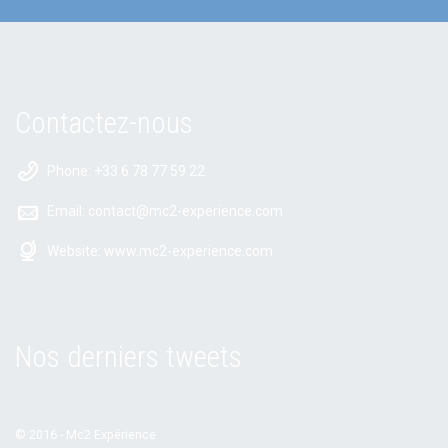
Contactez-nous
Phone: +33 6 78 77 59 22
Email:
contact@mc2-experience.com
Website:
www.mc2-experience.com
Nos derniers tweets
© 2016 - Mc2 Expérience